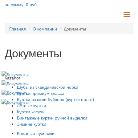
на сумму:
0
руб.
TO
NA
Главная
О компании
Документы
Документы
Каталог
Шубы из скандинавской норки
Куртки премиум класса
Куртки из кожи буйвола (куртки пилот)
Лётные куртки
Куртки косухи
Винтажные куртки ручной выделки
Зимние куртки
Кожаные пуховики